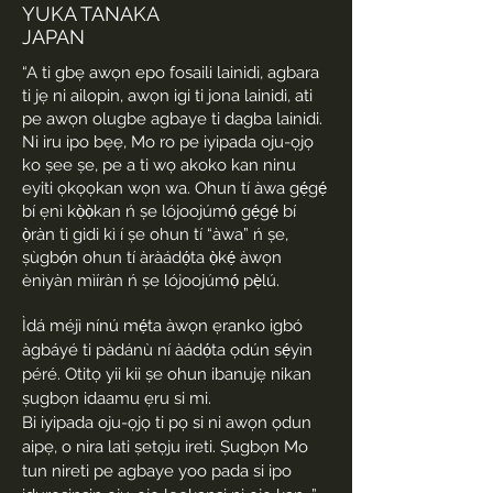
YUKA TANAKA
JAPAN
“A ti gbẹ awọn epo fosaili lainidi, agbara
ti jẹ ni ailopin, awọn igi ti jona lainidi, ati
pe awọn olugbe agbaye ti dagba lainidi.
Ni iru ipo bẹẹ, Mo ro pe iyipada oju-ọjọ
ko ṣee ṣe, pe a ti wọ akoko kan ninu
eyiti ọkọọkan wọn wa. Ohun tí àwa gẹ́gẹ́
bí ẹnì kọ̀ọ̀kan ń ṣe lójoojúmọ́ gẹ́gẹ́ bí
ọ̀ràn ti gidi kì í ṣe ohun tí “àwa” ń ṣe,
ṣùgbọ́n ohun tí àràádọ́ta ọ̀kẹ́ àwọn
ènìyàn mìíràn ń ṣe lójoojúmọ́ pẹ̀lú.
Ìdá méjì nínú mẹ́ta àwọn ẹranko igbó
àgbáyé ti pàdánù ní àádọ́ta ọdún sẹ́yìn
péré. Otitọ yii kii ṣe ohun ibanujẹ nikan
ṣugbọn idaamu ẹru si mi.
Bi iyipada oju-ọjọ ti pọ si ni awọn ọdun
aipẹ, o nira lati ṣetọju ireti. Ṣugbọn Mo
tun nireti pe agbaye yoo pada si ipo