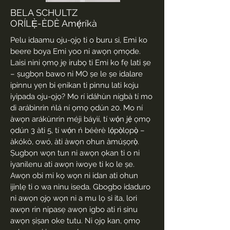
BELA SCHULTZ
ORÍLẸ̀-ÈDÈ Amẹ́ríkà
Pelu idaamu oju-ọjọ ti o buru si, Emi ko
beere boya Emi yoo ni awọn ọmọde.
Laisi nini ọmọ jẹ irubọ ti Emi ko fẹ lati ṣe
– ṣugbọn bawo ni MO ṣe le ṣe idalare
ipinnu yẹn bi ẹnikan ti pinnu lati koju
iyipada oju-ọjọ? Mo rí ìdáhùn nígbà tí mo
di arábìnrin ńlá ní ọmọ ọdún 20. Mo ní
àwọn arákùnrin méjì báyìí, tí wọ́n jẹ́ ọmọ
ọdún 3 àti 5, tí wọ́n ń béèrè lọ́pọ̀lọpọ̀ –
àkókò, owó, àti àwọn ohun àmúṣọrọ̀.
Ṣugbọn wọn tun ni awọn ọkan ti o ni
iyanilenu ati awọn iwoye ti ko le ṣe.
Awọn obi mi kọ wọn ni idan ati ohun
ijinlẹ ti o wa ninu iseda. Gbogbo idaduro
ni awọn ọjọ wọn ni a mu lọ si ita, lori
awọn rin nipasẹ awọn igbo ati rì sinu
awọn ṣiṣan oke tutu. Ni ọjọ kan, ọmọ