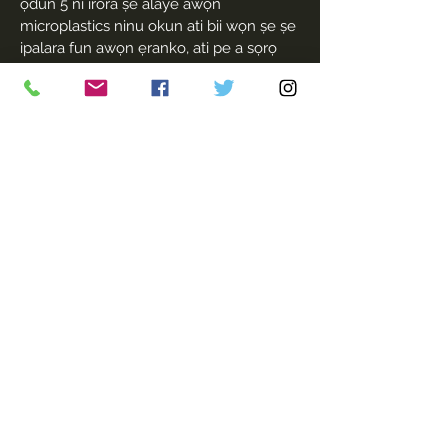
ọdun 5 ni irora ṣe alaye awọn
microplastics ninu okun ati bii wọn ṣe ṣe
ipalara fun awọn ẹranko, ati pe a sọrọ
nipa bii yago fun ṣiṣu ati wiwa ni
agbegbe jẹ bii o ṣe le daabobo awọn
ọrẹ ẹja wa. Awọn ọmọde kii ṣe awọn
igbale nikan fun awọn orisun – wọn le
gbe dide sinu imomose ati awọn oṣere ti
ẹkọ ti o jẹ ipa fun iyipada. Mo mọ pe
ọmọ iwaju mi yoo jẹ.'