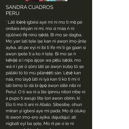
SANDRA CUADROS
PERU
’
Láti ìbẹ̀rẹ̀ ìgbésí ayé mi ni mo ti mọ̀ pé
onítara èèyàn ni mí, mo sì máa ń ní
ojúlówó ìfẹ́ nínú ìṣẹ̀dá. Bi mo ṣe dagba,
Mo yan lati tẹle iṣẹ kan ni awọn imọ-jinlẹ
ayika, ati pe eyi ni ibi ti ifẹ mi ti ga gaan si
awọn ipele ti a ko ri tẹlẹ. Bí mo ṣe ń
kẹ́kọ̀ọ́ sí i nípa àjọṣe wa pẹ̀lú ìṣẹ̀dá, mo
wá rí i pé ó ṣòro láti ṣe àwọn ìrúbọ tó ṣe
pàtàkì tó tó mú pílánẹ́ẹ̀tì sàn. Lẹ́sẹ̀ kan
náà, mo láyọ̀ láti ní ìyá kan tí kò tì mí rí
láti bímọ (ó dà bí ọ̀pọ̀ àwọn ìdílé níbí ní
Peru). O ti wa ni a lile ipinnu nitori nibẹ ni
a pupo ti awujo titẹ lori awon obirin, ki
Elo ti mo ti ani ní Abalo. Sibẹsibẹ, ohun
miiran yi igbesi aye mi pada: Mo di olukọ
(ti awọn imọ-ẹrọ ayika, dajudaju), ati
nigbati eyi ba ṣẹlẹ, Mo rii pe o le ni