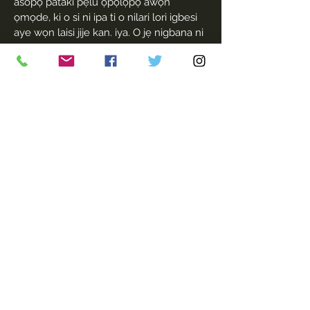
asopọ pataki pẹlu ọpọlọpọ awọn
ọmọde, ki o si ni ipa ti o nilari lori igbesi
aye wọn laisi jije kan. iya. O jẹ nigbana ni
MO ṣe akiyesi bi o ṣe le darapọ ifẹ mi
sinu ṣiṣe agbaye ti o dara julọ, laisi mimu
ọmọ kan si i. Ati pẹlu eyi. Mo n fun Earth
ni otitọ julọ ati ifẹ mimọ ti Mo le fun, laisi
gbigba awọn ohun elo diẹ sii lati ọdọ rẹ
ni paṣipaarọ.'