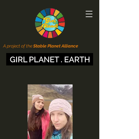
A project of the
Stable Planet Alliance