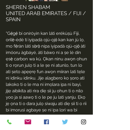
SHEREN SHABAM
UNITED ARAB EMIRATES / FIJI /
SPAIN
“Gẹ́gẹ́ bí oníròyìn kan láti erékùṣù Fiji,
orílẹ̀-èdè tí ìyípadà ojú-ọjọ́ kan kan jù lọ,
mo fẹ́ràn láti sọ̀rọ̀ nípa ìyípadà ojú-ọjọ́ àti
ìmóoru àgbáyé, àti báwo ni a ṣe lè dín
ẹsẹ̀ carbon wa kù. Ọkan ninu awọn ohun
ti o rọrun julọ ti a le ṣe ni atunlo, tun lo
ati ṣeto apẹẹrẹ fun awọn miiran lati tẹle
ni idinku idinku. Jije alagbero ko ṣoro ati
lakoko ti o le ma ni imọlara ipa ni bayi,
jijẹ aibikita ati rira diẹ sii ju ohun ti o nilo
yoo ja si aawọ ti o le pẹ ju lati yanju. Ẹkọ
jẹ ọna ti o dara julọ siwaju ati diẹ sii ti o rii
bi imorusi agbaye ṣe ni ipa lori wa bi
awọn orilẹ-ede kekere, diẹ sii ni akiyesi
ati iṣọra iwọ yoo di nipa ipadanu ni awọn
igbesi aye rẹ lojoojumọ. Mo ti la ọ̀pọ̀lọpọ̀